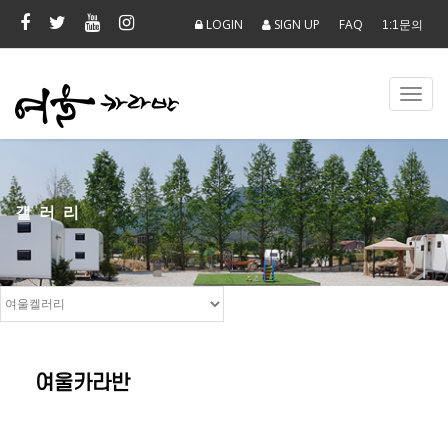
LOGIN
SIGN UP
FAQ
1:1문의
Toggl
navig
갤러리
여울카라반